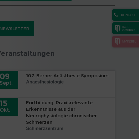
KONTAKT
INSEL
NEWSLETTER
GRUPPE
MYINSEL
Veranstaltungen
09
107. Berner Anästhesie Symposium
Anaesthesiologie
Sept.
15
Fortbildung: Praxisrelevante
Erkenntnisse aus der
Okt.
Neurophysiologie chronischer
Schmerzen
Schmerzzentrum