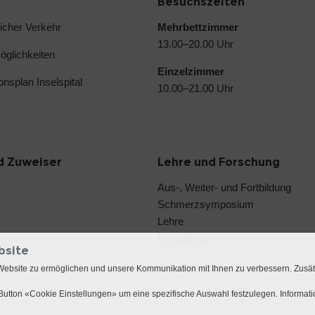
Besuchszeiten
licher Verkehr
Mehrbettzimmer
13.00–20.00 Uhr
glichkeiten
Einzelzimmer
ionsplan Inselspital
10.00–21.00 Uhr
d Zuweiser
Lehre und Forschung
Aus-, Weiter- und Fortbildung
Schmerzsymposium
Lehre
Forschung
bsite
Website zu ermöglichen und unsere Kommunikation mit Ihnen zu verbessern. Zusä
utton «Cookie Einstellungen» um eine spezifische Auswahl festzulegen. Informat