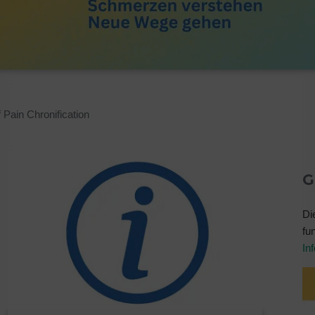
 Pain Chronification
G
Di
fu
In