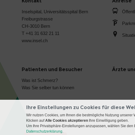
Kontakt
Anreise
Inselspital, Universitätsspital Bern
Öffent
Freiburgstrasse
Parkmö
CH-3010 Bern
T +41 31 632 21 11
Situat
www.insel.ch
Patienten und Besucher
Ärzte un
Was ist Schmerz?
Was Sie selber tun können
Ihre Einstellungen zu Cookies für diese We
Wir nutzen Cookies, um Ihnen die bestmögliche Nutzung unserer 
Klicken auf
Alle Cookies akzeptieren
Ihre Einwilligung geben.
Um Ihre Privatsphäre-Einstellungen anzupassen, wählen Sie den B
Datenschutzerklärung.