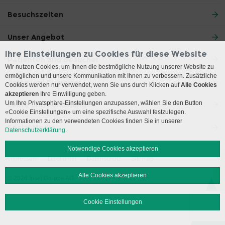
Besuchszeiten
Unser Angebot
Ihre Einstellungen zu Cookies für diese Website
Patienten und Besucher
Wir nutzen Cookies, um Ihnen die bestmögliche Nutzung unserer Website zu
ermöglichen und unsere Kommunikation mit Ihnen zu verbessern. Zusätzliche
Ärzte und Zuweiser
Cookies werden nur verwendet, wenn Sie uns durch Klicken auf
Alle Cookies
akzeptieren
Ihre Einwilligung geben.
Um Ihre Privatsphäre-Einstellungen anzupassen, wählen Sie den Button
Lehre und Forschung
«Cookie Einstellungen» um eine spezifische Auswahl festzulegen.
Informationen zu den verwendeten Cookies finden Sie in unserer
Social Media
Datenschutzerklärung.
Notwendige Cookies akzeptieren
Impressum
Disclaimer
Datenschutz
Sitemap
Alle Cookies akzeptieren
© 2026 Insel Gruppe AG
Cookie Einstellungen