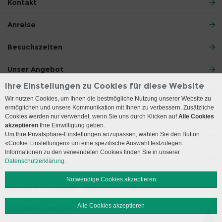
Kontakt
Anreise
Besuchszeiten
Unser Angebot
Ihre Einstellungen zu Cookies für diese Website
Patienten und Besucher
Wir nutzen Cookies, um Ihnen die bestmögliche Nutzung unserer Website zu
ermöglichen und unsere Kommunikation mit Ihnen zu verbessern. Zusätzliche
Ärzte und Zuweiser
Cookies werden nur verwendet, wenn Sie uns durch Klicken auf
Alle Cookies
akzeptieren
Ihre Einwilligung geben.
Um Ihre Privatsphäre-Einstellungen anzupassen, wählen Sie den Button
Lehre und Forschung
«Cookie Einstellungen» um eine spezifische Auswahl festzulegen.
Informationen zu den verwendeten Cookies finden Sie in unserer
Social Media
Datenschutzerklärung.
Notwendige Cookies akzeptieren
Impressum
Disclaimer
Datenschutz
Sitemap
Alle Cookies akzeptieren
© 2026 Insel Gruppe AG