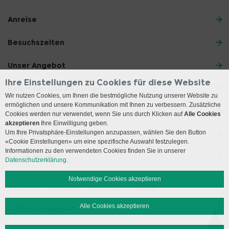
Anreise
Besuchszeiten
Unser Angebot
Ihre Einstellungen zu Cookies für diese Website
Patienten und Besucher
Wir nutzen Cookies, um Ihnen die bestmögliche Nutzung unserer Website zu
ermöglichen und unsere Kommunikation mit Ihnen zu verbessern. Zusätzliche
Ärzte und Zuweiser
Cookies werden nur verwendet, wenn Sie uns durch Klicken auf
Alle Cookies
akzeptieren
Ihre Einwilligung geben.
Um Ihre Privatsphäre-Einstellungen anzupassen, wählen Sie den Button
Lehre und Forschung
«Cookie Einstellungen» um eine spezifische Auswahl festzulegen.
Informationen zu den verwendeten Cookies finden Sie in unserer
Social Media
Datenschutzerklärung.
Notwendige Cookies akzeptieren
Impressum
Disclaimer
Datenschutz
Sitemap
Alle Cookies akzeptieren
© 2026 Insel Gruppe AG