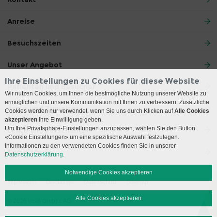
Anreise
Besuchszeiten
Unser Angebot
Ihre Einstellungen zu Cookies für diese Website
Patienten und Besucher
Wir nutzen Cookies, um Ihnen die bestmögliche Nutzung unserer Website zu
ermöglichen und unsere Kommunikation mit Ihnen zu verbessern. Zusätzliche
Ärzte und Zuweiser
Cookies werden nur verwendet, wenn Sie uns durch Klicken auf
Alle Cookies
akzeptieren
Ihre Einwilligung geben.
Um Ihre Privatsphäre-Einstellungen anzupassen, wählen Sie den Button
Lehre und Forschung
«Cookie Einstellungen» um eine spezifische Auswahl festzulegen.
Informationen zu den verwendeten Cookies finden Sie in unserer
Social Media
Datenschutzerklärung.
Notwendige Cookies akzeptieren
Impressum
Disclaimer
Datenschutz
Sitemap
Alle Cookies akzeptieren
© 2026 Insel Gruppe AG