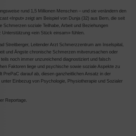
ngsweise rund 1,5 Millionen Menschen – und sie verändern den
cast «Input» zeigt am Beispiel von Dunja (32) aus Bern, die seit
he Schmerzen soziale Teilhabe, Arbeit und Beziehungen
tz Unterstützung «ein Stück einsam» fühlen.
ad Streitberger, Leitender Arzt Schmerzzentrum am Inselspital,
keit und Ängste chronische Schmerzen mitverursachen oder
teils noch immer unzureichend diagnostiziert und falsch
chen Faktoren liege und psychische sowie soziale Aspekte zu
lt PrePaC darauf ab, diesen ganzheitlichen Ansatz in der
unter Einbezug von Psychologie, Physiotherapie und Sozialer
 der Reportage.