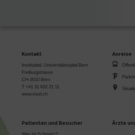
Kontakt
Anreise
Inselspital, Universitätsspital Bern
Öffent
Freiburgstrasse
Parkmö
CH-3010 Bern
T +41 31 632 21 11
Situat
www.insel.ch
Patienten und Besucher
Ärzte un
Was ist Schmerz?