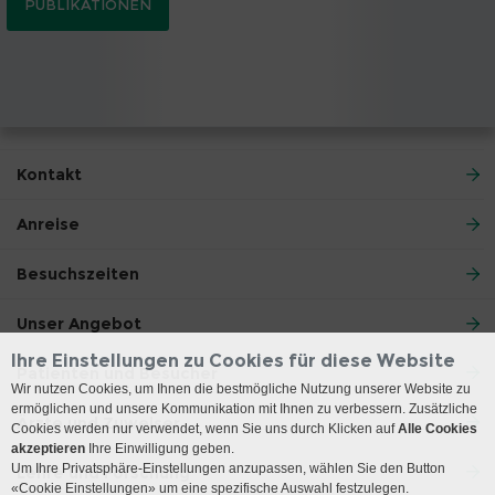
PUBLIKATIONEN
Kontakt
Anreise
Besuchszeiten
Unser Angebot
Ihre Einstellungen zu Cookies für diese Website
Patienten und Besucher
Wir nutzen Cookies, um Ihnen die bestmögliche Nutzung unserer Website zu
ermöglichen und unsere Kommunikation mit Ihnen zu verbessern. Zusätzliche
Ärzte und Zuweiser
Cookies werden nur verwendet, wenn Sie uns durch Klicken auf
Alle Cookies
akzeptieren
Ihre Einwilligung geben.
Um Ihre Privatsphäre-Einstellungen anzupassen, wählen Sie den Button
Lehre und Forschung
«Cookie Einstellungen» um eine spezifische Auswahl festzulegen.