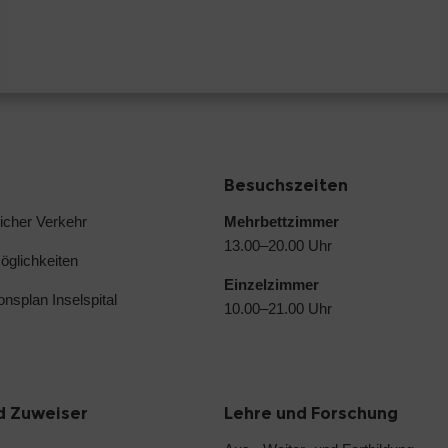
Besuchszeiten
licher Verkehr
Mehrbettzimmer
13.00–20.00 Uhr
glichkeiten
Einzelzimmer
ionsplan Inselspital
10.00–21.00 Uhr
d Zuweiser
Lehre und Forschung