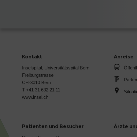
Kontakt
Anreise
Inselspital, Universitätsspital Bern
Öffent
Freiburgstrasse
Parkmö
CH-3010 Bern
T +41 31 632 21 11
Situat
www.insel.ch
Patienten und Besucher
Ärzte un