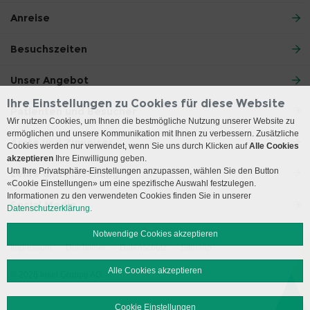
Anreise
Besuchszeiten
Unser Angebot
Ihre Einstellungen zu Cookies für diese Website
Patienten und Besucher
Wir nutzen Cookies, um Ihnen die bestmögliche Nutzung unserer Website zu
ermöglichen und unsere Kommunikation mit Ihnen zu verbessern. Zusätzliche
Ärzte und Zuweiser
Cookies werden nur verwendet, wenn Sie uns durch Klicken auf
Alle Cookies
akzeptieren
Ihre Einwilligung geben.
Um Ihre Privatsphäre-Einstellungen anzupassen, wählen Sie den Button
Lehre und Forschung
«Cookie Einstellungen» um eine spezifische Auswahl festzulegen.
Informationen zu den verwendeten Cookies finden Sie in unserer
Social Media
Datenschutzerklärung.
Notwendige Cookies akzeptieren
Impressum
Disclaimer
Datenschutz
Sitemap
Alle Cookies akzeptieren
© 2026 Insel Gruppe AG
Cookie Einstellungen